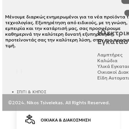
Μένουμε διαρκώς ενημερωμένοι για τα νέα προϊόντα τ
τεχνολογίας. Εξυπηρέτηση από ειδικούς, με τη γνώση,
εμπειρία και την κατάρτισή μας, σας προσφέρουμε
Ηλεκτρικ
καθημερινά την καλύτερη δυνατή εξυπηρέτηση,
προτείνοντάς σας την καλύτερη λύση, στην πιο προσι
Εγκατασ
τιμή.
Λαμπτήρες
Καλώδια
Υλικά Εγκατ
Οικιακοί Δια
Είδη Αυτοματ
ΣΠΊΤΙ & ΚΉΠΟΣ
©2024. Nikos Tsivelekas. All Rights Reserved.
ΟΙΚΙΑΚΆ & ΔΙΑΚΌΣΜΗΣΗ