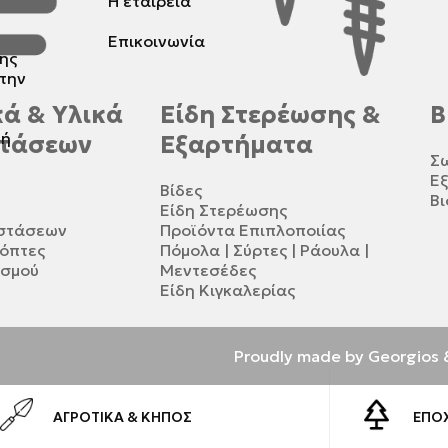
Η εταιρεία
Επικοινωνία
ης
 την
ά & Υλικά
Είδη Στερέωσης &
Β
τή
τάσεων
Εξαρτήματα
Σ
Ε
Βίδες
Βι
Είδη Στερέωσης
αστάσεων
Προϊόντα Επιπλοποιίας
κόπτες
Πόμολα | Σύρτες | Ράουλα |
ισμού
Μεντεσέδες
Είδη Κιγκαλερίας
Proudly made by Georgios 
ΑΓΡΟΤΙΚΆ & ΚΉΠΟΣ
ΕΠΟΧ