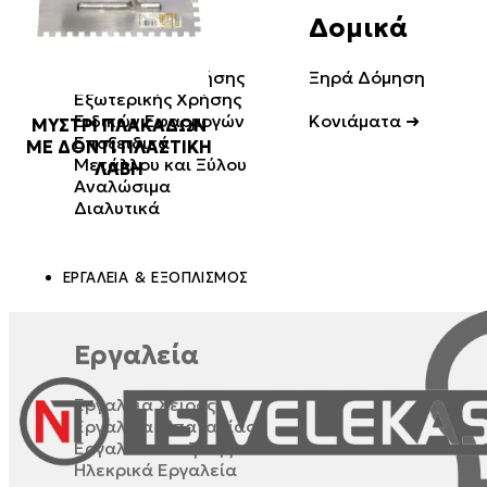
Χρώματα
Δομικά
Εσωτερικής Χρήσης
Ξηρά Δόμηση
Εξωτερικής Χρήσης
Ειδικών Εφαρμογών
Κονιάματα ➜
ΜΥΣΤΡΙ ΠΛΑΚΑΔΩΝ
Εποξειδικά
ΜΕ ΔΟΝΤΙ ΠΛΑΣΤΙΚΗ
Μετάλλου και Ξύλου
Επισκευαστικά
ΛΑΒΗ
Αναλώσιμα
Κόλλες Πλακιδίων
Διαλυτικά
Πρόσμικτα
ΕΡΓΑΛΕΊΑ & ΕΞΟΠΛΙΣΜΌΣ
Εργαλεία
Εργαλεία Χειρός
Εργαλεία Μπαταρίας
Εργαλεία Βενζίνης
Ηλεκρικά Εργαλεία