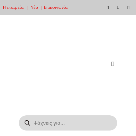
Η εταιρεία
Νέα
Επικοινωνία
|
|
Μεταπηδήστε
στο
περιεχόμενο