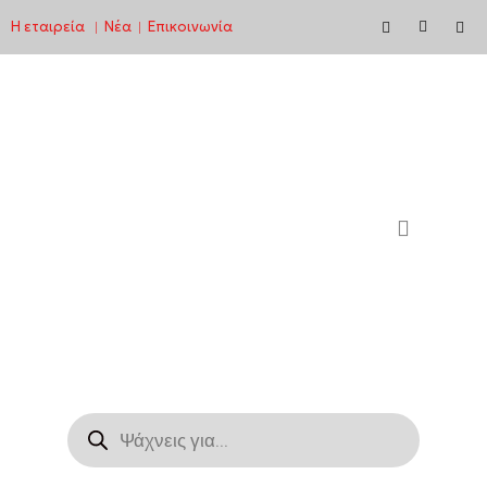
Η εταιρεία
Νέα
Επικοινωνία
|
|
Μεταπηδήστε
στο
περιεχόμενο