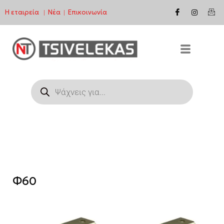
Η εταιρεία
Νέα
Επικοινωνία
|
|
Μεταπηδήστε
στο
περιεχόμενο
Φ60