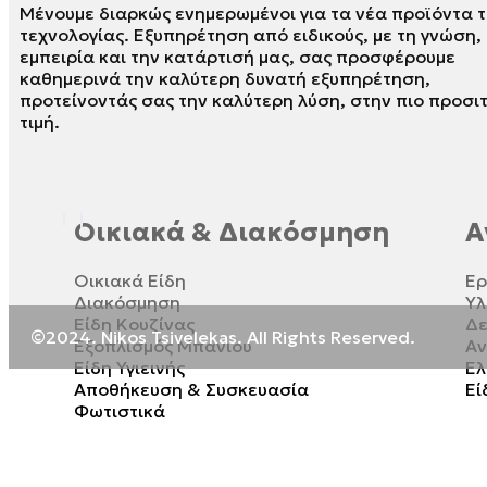
Μένουμε διαρκώς ενημερωμένοι για τα νέα προϊόντα τ
τεχνολογίας. Εξυπηρέτηση από ειδικούς, με τη γνώση,
εμπειρία και την κατάρτισή μας, σας προσφέρουμε
καθημερινά την καλύτερη δυνατή εξυπηρέτηση,
προτείνοντάς σας την καλύτερη λύση, στην πιο προσι
τιμή.
Οικιακά & Διακόσμηση
Α
Οικιακά Είδη
Ερ
Διακόσμηση
Υλ
Είδη Κουζίνας
Δε
©2024. Nikos Tsivelekas. All Rights Reserved.
Εξοπλισμός Μπάνιου
Αν
Είδη Υγιεινής
Ελ
Αποθήκευση & Συσκευασία
Εί
Φωτιστικά