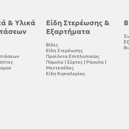
ά & Υλικά
Είδη Στερέωσης &
Β
τάσεων
Εξαρτήματα
Σ
Ε
Βίδες
Βι
Είδη Στερέωσης
αστάσεων
Προϊόντα Επιπλοποιίας
κόπτες
Πόμολα | Σύρτες | Ράουλα |
ισμού
Μεντεσέδες
Είδη Κιγκαλερίας