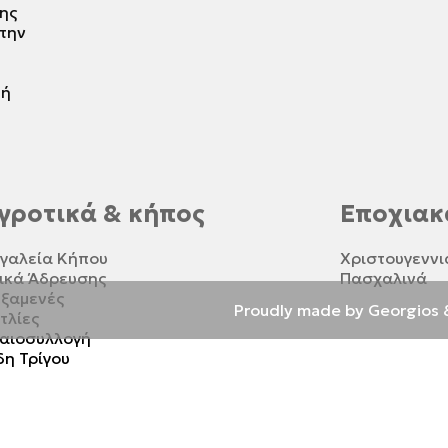
ης
 την
τή
γροτικά & κήπος
Εποχιακ
γαλεία Κήπου
Χριστουγεννι
ικά Άδρευσης
Πασχαλινά
ξαμενές
Proudly made by Georgios 
τλίες
αιοσυλλογή
δη Τρίγου