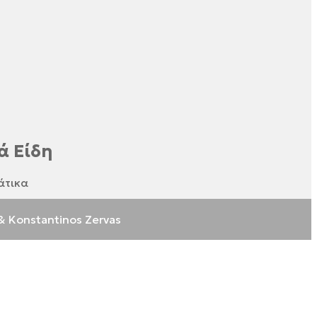
ά Είδη
άτικα
& Konstantinos Zervas