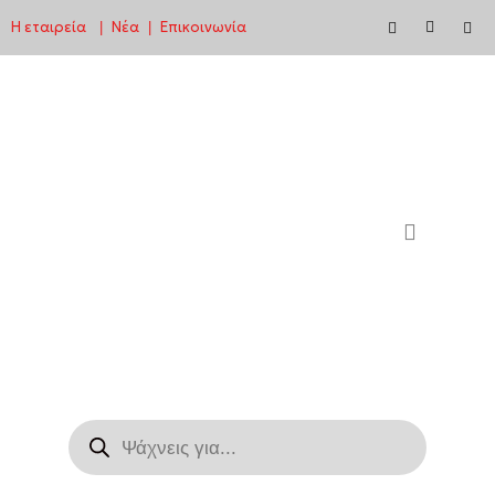
Η εταιρεία
Νέα
Επικοινωνία
|
|
Μεταπηδήστε
στο
περιεχόμενο