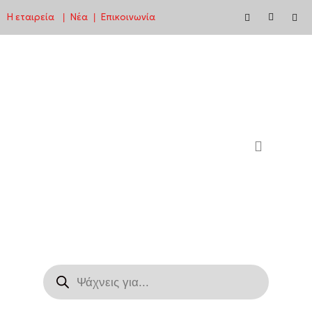
Η εταιρεία
Νέα
Επικοινωνία
|
|
Μεταπηδήστε
στο
περιεχόμενο