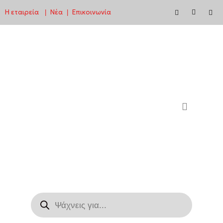
Η εταιρεία
Νέα
Επικοινωνία
|
|
Μεταπηδήστε
στο
περιεχόμενο