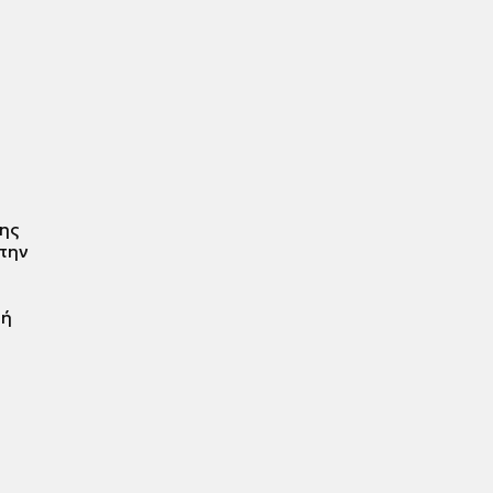
ης
 την
τή