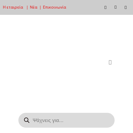
Η εταιρεία
Νέα
Επικοινωνία
|
|
Μεταπηδήστε
στο
περιεχόμενο