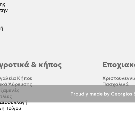
ης
 την
τή
γροτικά & κήπος
Εποχιακ
γαλεία Κήπου
Χριστουγεννι
ικά Άδρευσης
Πασχαλινά
ξαμενές
Proudly made by Georgios 
τλίες
αιοσυλλογή
δη Τρίγου