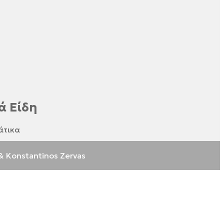
ά Είδη
άτικα
& Konstantinos Zervas