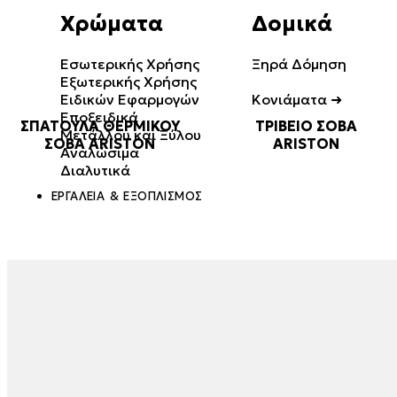
Χρώματα
Δομικά
Εσωτερικής Χρήσης
Ξηρά Δόμηση
Εξωτερικής Χρήσης
Ειδικών Εφαρμογών
Κονιάματα ➜
Εποξειδικά
ΣΠΑΤΟΥΛΑ ΘΕΡΜΙΚΟΥ
ΤΡΙΒΕΙΟ ΣΟΒΑ
Μετάλλου και Ξύλου
Επισκευαστικά
ΣΟΒΑ ARISTON
ARISTON
Αναλώσιμα
Κόλλες Πλακιδίων
Διαλυτικά
Πρόσμικτα
ΕΡΓΑΛΕΊΑ & ΕΞΟΠΛΙΣΜΌΣ