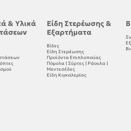
ά & Υλικά
Είδη Στερέωσης &
Β
τάσεων
Εξαρτήματα
Σ
Ε
Βίδες
Βι
Είδη Στερέωσης
αστάσεων
Προϊόντα Επιπλοποιίας
κόπτες
Πόμολα | Σύρτες | Ράουλα |
ισμού
Μεντεσέδες
Είδη Κιγκαλερίας