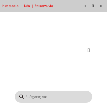
Η εταιρεία
Νέα
Επικοινωνία
|
|
Μεταπηδήστε
στο
περιεχόμενο