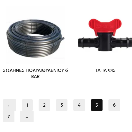
ΣΩΛΗΝΕΣ ΠΟΛΥΑΙΘΥΛΕΝΙΟΥ 6
ΤΑΠΑ ΦΙΣ
BAR
←
1
2
3
4
5
6
7
→