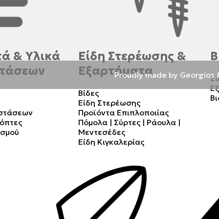
ά & Υλικά
Είδη Στερέωσης &
Β
τάσεων
Εξαρτήματα
Proudly made by Georgios 
Σ
Ε
Βίδες
Βι
Είδη Στερέωσης
αστάσεων
Προϊόντα Επιπλοποιίας
κόπτες
Πόμολα | Σύρτες | Ράουλα |
ισμού
Μεντεσέδες
Είδη Κιγκαλερίας