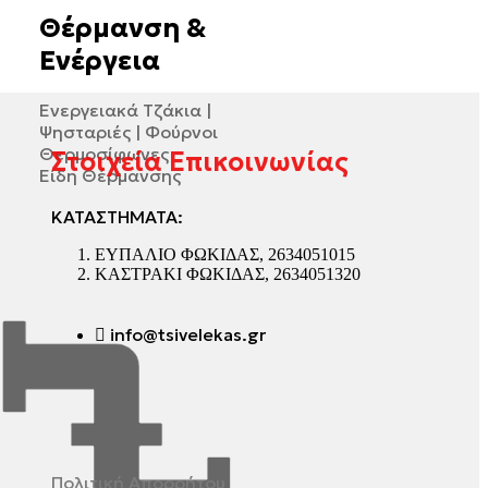
Θέρμανση &
Ενέργεια
Ενεργειακά Τζάκια |
Ψησταριές | Φούρνοι
Θερμοσίφωνες
Στοιχεία Επικοινωνίας
Είδη Θέρμανσης
ΚΑΤΑΣΤΗΜΑΤΑ:
ΕΥΠΑΛΙΟ ΦΩΚΙΔΑΣ, 2634051015
ΚΑΣΤΡΑΚΙ ΦΩΚΙΔΑΣ, 2634051320
info@tsivelekas.gr
Πολιτική Απορρήτου