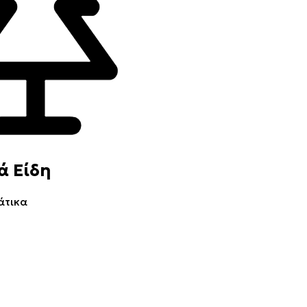
ά Είδη
άτικα