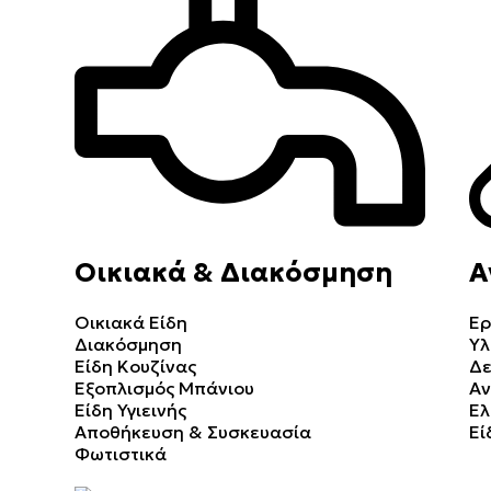
Οικιακά & Διακόσμηση
Α
Οικιακά Είδη
Ερ
Διακόσμηση
Υλ
Είδη Κουζίνας
Δε
Εξοπλισμός Μπάνιου
Αν
Είδη Υγιεινής
Ελ
Αποθήκευση & Συσκευασία
Εί
Φωτιστικά