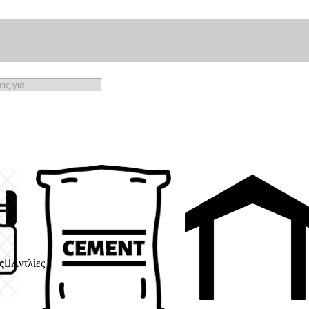
ς
Αντλίες