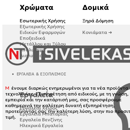
Χρώματα
Δομικά
Εσωτερικής Χρήσης
Ξηρά Δόμηση
Εξωτερικής Χρήσης
Ειδικών Εφαρμογών
Κονιάματα ➜
Εποξειδικά
Μετάλλου και Ξύλου
Επισκευαστικά
Αναλώσιμα
Κόλλες Πλακιδίων
Διαλυτικά
Πρόσμικτα
ΕΡΓΑΛΕΊΑ & ΕΞΟΠΛΙΣΜΌΣ
Μ
ένουμε διαρκώς ενημερωμένοι για τα νέα προϊόντα 
Εργαλεία
τεχνολογίας. Εξυπηρέτηση από ειδικούς, με τη γνώση,
εμπειρία και την κατάρτισή μας, σας προσφέρουμε
καθημερινά την καλύτερη δυνατή εξυπηρέτηση,
Εργαλεία Χειρός
προτείνοντάς σας την καλύτερη λύση, στην πιο προσι
Εργαλεία Μπαταρίας
τιμή.
Εργαλεία Βενζίνης
Ηλεκρικά Εργαλεία