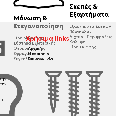
Σκεπές &
Εξαρτήματα
Μόνωση &
Στεγανοποίηση
Εξαρτήματα Σκεπών |
Πέργκολας
Δίχτυα | Περιφράξεις |
Χρήσιμα links
Είδη Μόνωσης
Κάλυψη
Σύστημα Εξωτερικής
Είδη Σκίασης
Θερμομόνωσης
Αρχική
Σφραγιστικά |
Η εταιρεία
Συγκολλητικά
Επικοινωνία
της
 την
τή