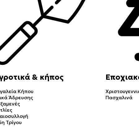
γροτικά & κήπος
Εποχιακ
γαλεία Κήπου
Χριστουγεννι
ικά Άδρευσης
Πασχαλινά
ξαμενές
τλίες
αιοσυλλογή
δη Τρίγου