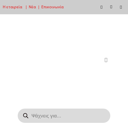
Η εταιρεία
Νέα
Επικοινωνία
|
|
Μεταπηδήστε
στο
περιεχόμενο