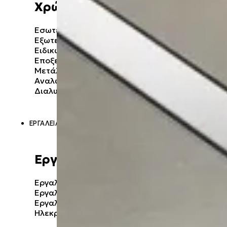
Χρώματα
Δομικά
Εσωτερικής Χρήσης
Ξηρά Δόμηση
Εξωτερικής Χρήσης
Ειδικών Εφαρμογών
Κονιάματα ➜
Εποξειδικά
Μετάλλου και Ξύλου
Επισκευαστικά
Αναλώσιμα
Κόλλες Πλακιδίων
Διαλυτικά
Πρόσμικτα
ΕΡΓΑΛΕΊΑ & ΕΞΟΠΛΙΣΜΌΣ
Εργαλεία
Εργαλεία Χειρός
Εργαλεία Μπαταρίας
Εργαλεία Βενζίνης
Ηλεκρικά Εργαλεία