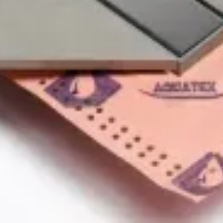
ά & Υλικά
Είδη Στερέωσης &
Β
τάσεων
Εξαρτήματα
Σ
Ε
Βίδες
Βι
Είδη Στερέωσης
αστάσεων
Προϊόντα Επιπλοποιίας
κόπτες
Πόμολα | Σύρτες | Ράουλα |
ισμού
Μεντεσέδες
Είδη Κιγκαλερίας