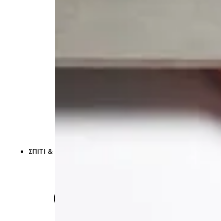
Ηλεκτρικ
Εγκατασ
Λαμπτήρες
Καλώδια
Υλικά Εγκατ
Οικιακοί Δια
Είδη Αυτοματ
ΣΠΊΤΙ & ΚΉΠΟΣ