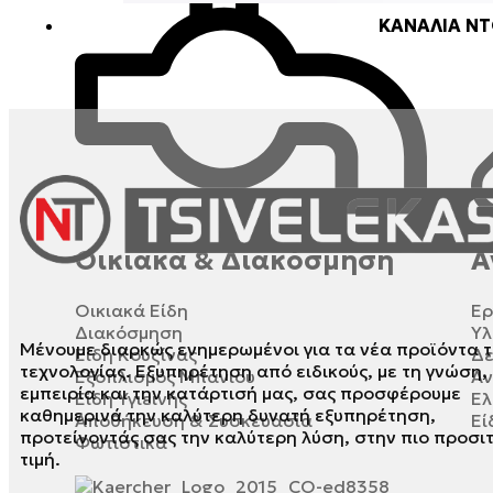
ΚΑΝΑΛΙΑ ΝΤ
Οικιακά & Διακόσμηση
Α
Οικιακά Είδη
Ερ
Διακόσμηση
Υλ
Μένουμε διαρκώς ενημερωμένοι για τα νέα προϊόντα τ
Είδη Κουζίνας
Δε
τεχνολογίας. Εξυπηρέτηση από ειδικούς, με τη γνώση,
Εξοπλισμός Μπάνιου
Αν
εμπειρία και την κατάρτισή μας, σας προσφέρουμε
Είδη Υγιεινής
Ελ
καθημερινά την καλύτερη δυνατή εξυπηρέτηση,
Αποθήκευση & Συσκευασία
Εί
προτείνοντάς σας την καλύτερη λύση, στην πιο προσι
Φωτιστικά
τιμή.