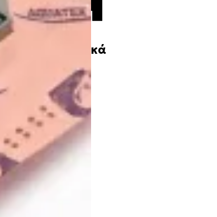
ιομηχανικά Υλικά
ωλήνες
ξαρτήματα
ομηχανικά Προϊόντα