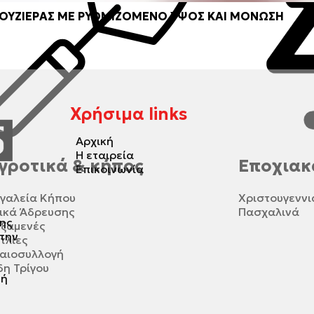
ΟΥΖΙΕΡΑΣ ΜΕ ΡΥΘΜΙΖΟΜΕΝΟ ΥΨΟΣ ΚΑΙ ΜΟΝΩΣΗ
Χρήσιμα links
Αρχική
Η εταιρεία
γροτικά & κήπος
Εποχιακ
Επικοινωνία
γαλεία Κήπου
Χριστουγεννι
ικά Άδρευσης
Πασχαλινά
ης
ξαμενές
 την
τλίες
αιοσυλλογή
δη Τρίγου
τή