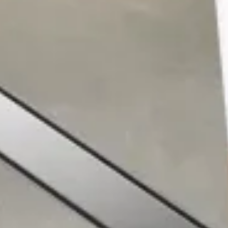
Σκεπές &
Εξαρτήματα
Μόνωση &
Στεγανοποίηση
Εξαρτήματα Σκεπών |
Πέργκολας
Δίχτυα | Περιφράξεις |
Είδη Μόνωσης
Κάλυψη
Σύστημα Εξωτερικής
Είδη Σκίασης
Θερμομόνωσης
Σφραγιστικά |
Συγκολλητικά