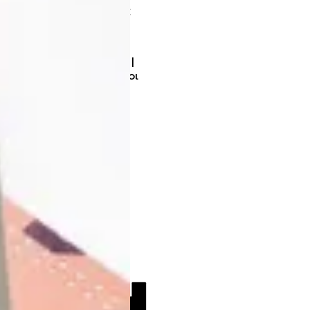
Θέρμανση &
Ενέργεια
Ενεργειακά Τζάκια |
Ψησταριές | Φούρνοι
Θερμοσίφωνες
Είδη Θέρμανσης