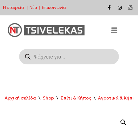
Η εταιρεία
Νέα
Επικοινωνία
|
|
Μεταπηδήστε
στο
περιεχόμενο
Αρχική σελίδα
\
Shop
\
Σπίτι & Κήπος
\
Αγροτικά & Κήπος