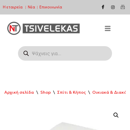
Η εταιρεία
Νέα
Επικοινωνία
|
|
Μεταπηδήστε
στο
περιεχόμενο
Αρχική σελίδα
\
Shop
\
Σπίτι & Κήπος
\
Οικιακά & Διακό