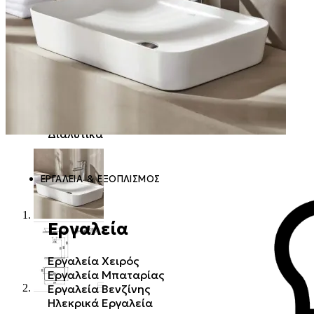
Χρώματα
Δομικά
Εσωτερικής Χρήσης
Ξηρά Δόμηση
Εξωτερικής Χρήσης
Ειδικών Εφαρμογών
Κονιάματα ➜
Εποξειδικά
Μετάλλου και Ξύλου
Επισκευαστικά
Αναλώσιμα
Κόλλες Πλακιδίων
Διαλυτικά
Πρόσμικτα
ΕΡΓΑΛΕΊΑ & ΕΞΟΠΛΙΣΜΌΣ
Εργαλεία
Εργαλεία Χειρός
Εργαλεία Μπαταρίας
Εργαλεία Βενζίνης
Ηλεκρικά Εργαλεία