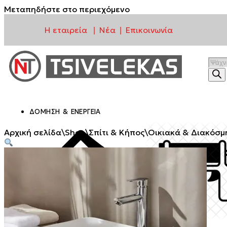
Μεταπηδήστε στο περιεχόμενο
Η εταιρεία
Νέα
Επικοινωνία
|
|
ΔΌΜΗΣΗ & ΕΝΈΡΓΕΙΑ
Αρχική σελίδα
\
Shop
\
Σπίτι & Κήπος
\
Οικιακά & Διακόσμ