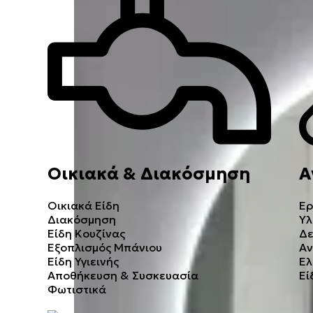
Οικιακά & Διακόσμηση
Α
Οικιακά Είδη
Ερ
Διακόσμηση
Υλ
Είδη Κουζίνας
Δε
Εξοπλισμός Μπάνιου
Αν
Είδη Υγιεινής
Ελ
Αποθήκευση & Συσκευασία
Εί
Φωτιστικά