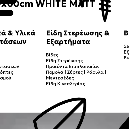
0x60cm WHITE MATT
ά & Υλικά
Είδη Στερέωσης &
Β
τάσεων
Εξαρτήματα
Σ
Ε
Βίδες
Βι
Είδη Στερέωσης
αστάσεων
Προϊόντα Επιπλοποιίας
κόπτες
Πόμολα | Σύρτες | Ράουλα |
ισμού
Μεντεσέδες
Είδη Κιγκαλερίας