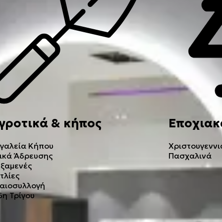
γροτικά & κήπος
Εποχιακ
γαλεία Κήπου
Χριστουγεννι
ικά Άδρευσης
Πασχαλινά
ξαμενές
τλίες
αιοσυλλογή
δη Τρίγου