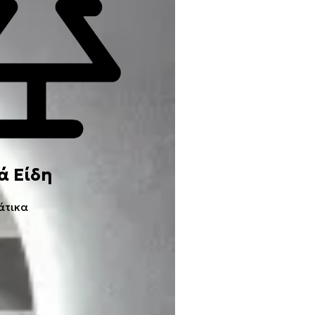
ά Είδη
άτικα