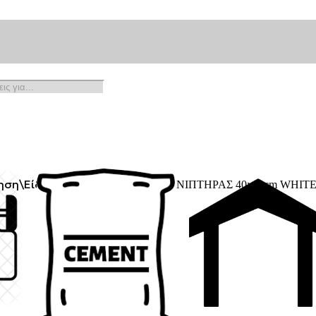
ηση
\
Είδη Υγιεινής
\
UL060 ULTRA ΝΙΠΤΗΡΑΣ 40x60cm WHIT