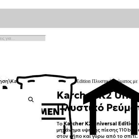
ηση
\
Karcher
\
Karcher K2 Universal Edition Πλυστικό Ρεύματος με
Karcher K2 Unive
Πλυστικό Ρεύματ
Το
Karcher K2 Universal Edition
μηχάνημα υψηλής πίεσης 110 bar,
στον κήπο και γύρω από το σπίτι.