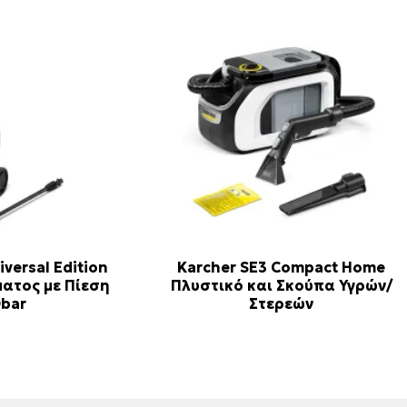
iversal Edition
Karcher SE3 Compact Home
ματος με Πίεση
Πλυστικό και Σκούπα Υγρών/
0bar
Στερεών