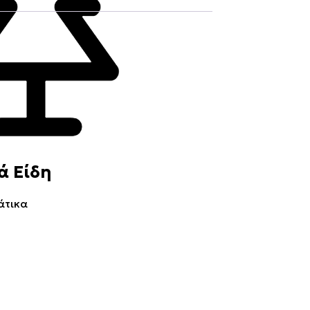
ά Είδη
άτικα