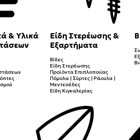
ά & Υλικά
Είδη Στερέωσης &
Β
τάσεων
Εξαρτήματα
Σ
Ε
Βίδες
Βι
Είδη Στερέωσης
αστάσεων
Προϊόντα Επιπλοποιίας
κόπτες
Πόμολα | Σύρτες | Ράουλα |
ισμού
Μεντεσέδες
Είδη Κιγκαλερίας