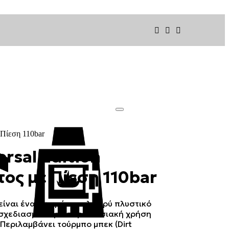
 Πίεση 110bar
rsal Edition
ος με Πίεση 110bar
είναι ένα ισχυρό και ελαφρύ πλυστικό
 σχεδιασμένο για περιστασιακή χρήση
 Περιλαμβάνει τούρμπο μπεκ (Dirt