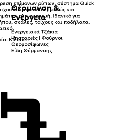
ίρεση επίμονων ρύπων, σύστημα Quick
Θέρμανση &
ιχου και πιστολιού, καθώς και
μάτων στη συσκευή. Ιδανικό για
Ενέργεια
που, σκάλες, τοίχους και ποδήλατα.
ατικό.
Ενεργειακά Τζάκια |
Ψησταριές | Φούρνοι
ρία:
Karcher
Θερμοσίφωνες
Είδη Θέρμανσης