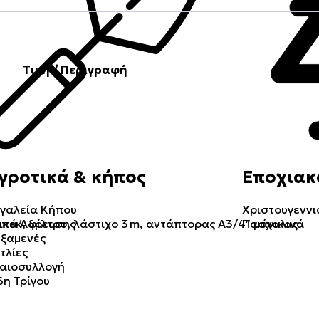
Τιμή / Περιγραφή
γροτικά & κήπος
Εποχιακ
γαλεία Κήπου
Χριστουγεννι
μπεκ, φίλτρο, λάστιχο 3 m, αντάπτορας A3/4″ μάνικας
ικά Άδρευσης
Πασχαλινά
ξαμενές
τλίες
αιοσυλλογή
δη Τρίγου