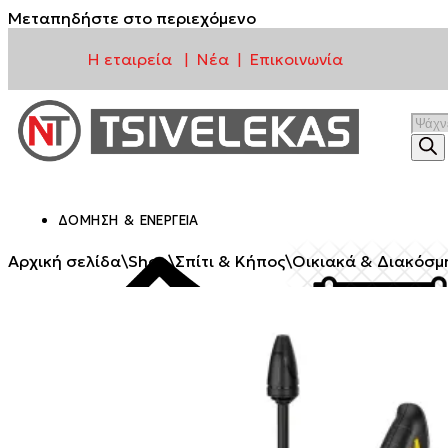
Μεταπηδήστε στο περιεχόμενο
Η εταιρεία
Νέα
Επικοινωνία
|
|
ΔΌΜΗΣΗ & ΕΝΈΡΓΕΙΑ
Αρχική σελίδα
\
Shop
\
Σπίτι & Κήπος
\
Οικιακά & Διακόσμ