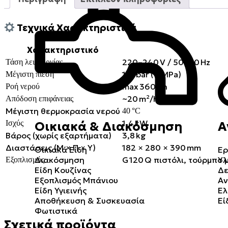
Τεχνικά Χαρακτηριστικά
Χαρακτηριστικό
220–240 V / 50–60 Hz
Τάση λειτουργίας
110 bar (11 MPa)
Μέγιστη πίεση
max 360 l/h
Ροή νερού
~20 m²/h
Απόδοση επιφάνειας
Μέγιστη θερμοκρασία νερού
40 °C
1,4 kW
Ισχύς
Οικιακά & Διακόσμηση
Α
Βάρος (χωρίς εξαρτήματα)
3,8 kg
Διαστάσεις (Μ × Π × Υ)
182 × 280 × 390 mm
Οικιακά Είδη
Ερ
G 120 Q πιστόλι, τούρμπο 
Διακόσμηση
Υλ
Εξοπλισμός
Είδη Κουζίνας
Δε
Εξοπλισμός Μπάνιου
Αν
Είδη Υγιεινής
Ελ
Αποθήκευση & Συσκευασία
Εί
Φωτιστικά
Σχετικά προϊόντα