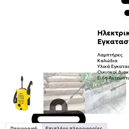
Ηλεκτρικ
Εγκατασ
Λαμπτήρες
Καλώδια
Υλικά Εγκατ
Οικιακοί Δια
Είδη Αυτοματ
ΣΠΊΤΙ & ΚΉΠΟΣ
Περιγραφή
Επιπλέον πληροφορίες