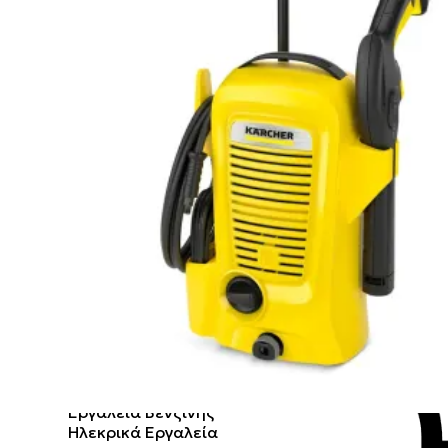
Χρώματα
Δομικά
Εσωτερικής Χρήσης
Ξηρά Δόμηση
Εξωτερικής Χρήσης
Ειδικών Εφαρμογών
Κονιάματα ➜
Εποξειδικά
Μετάλλου και Ξύλου
Επισκευαστικά
Αναλώσιμα
Κόλλες Πλακιδίων
Διαλυτικά
Πρόσμικτα
ΕΡΓΑΛΕΊΑ & ΕΞΟΠΛΙΣΜΌΣ
Εργαλεία
Εργαλεία Χειρός
Εργαλεία Μπαταρίας
Εργαλεία Βενζίνης
Ηλεκρικά Εργαλεία