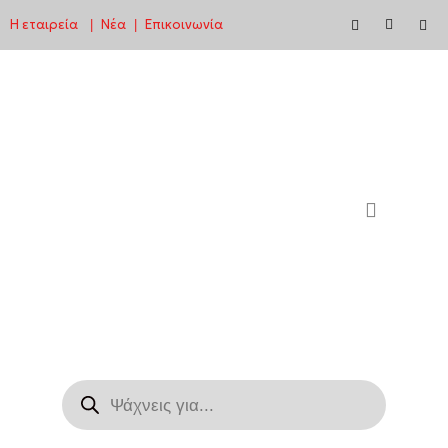
Η εταιρεία
Νέα
Επικοινωνία
|
|
Μεταπηδήστε
στο
περιεχόμενο