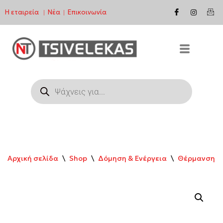
Η εταιρεία
Νέα
Επικοινωνία
|
|
Μεταπηδήστε
στο
περιεχόμενο
Αρχική σελίδα
\
Shop
\
Δόμηση & Ενέργεια
\
Θέρμανση & 