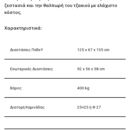
ζεστασιά και την θαλπωρή του τζακιού με ελάχιστο
κόστος.
Χαρακτηριστικά:
Διαστάσεις ΠxΒxΥ
125 x 67 x 135 cm
Εσωτερικές Διαστάσεις
92 x 56 x 58 cm
Βάρος
400 kg
Διατομή Καμινάδας
25×25 ή Φ 27