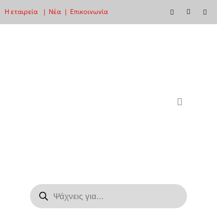
Η εταιρεία
Νέα
Επικοινωνία
|
|
Μεταπηδήστε
στο
περιεχόμενο