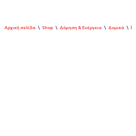
Αρχική σελίδα
\
Shop
\
Δόμηση & Ενέργεια
\
Δομικά
\
ΒΕ