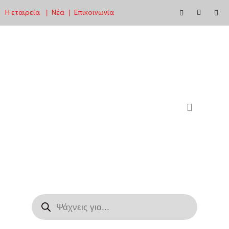
Η εταιρεία
Νέα
Επικοινωνία
|
|
Μεταπηδήστε
στο
περιεχόμενο