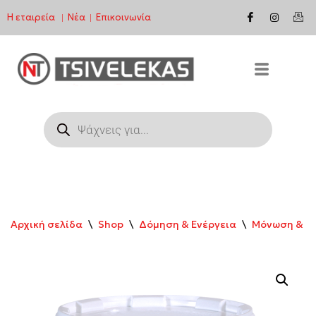
Η εταιρεία
Νέα
Επικοινωνία
|
|
Μεταπηδήστε
στο
περιεχόμενο
Αρχική σελίδα
\
Shop
\
Δόμηση & Ενέργεια
\
Μόνωση & Σ