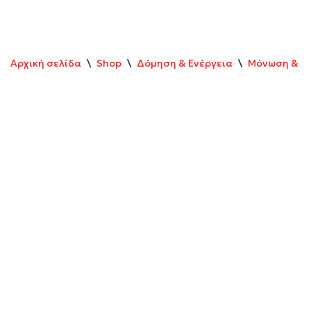
Αρχική σελίδα
\
Shop
\
Δόμηση & Ενέργεια
\
Μόνωση & Σ