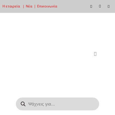
Η εταιρεία
Νέα
Επικοινωνία
|
|
Μεταπηδήστε
στο
περιεχόμενο