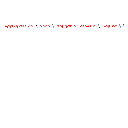
Αρχική σελίδα
\
Shop
\
Δόμηση & Ενέργεια
\
Δομικά
\
VE