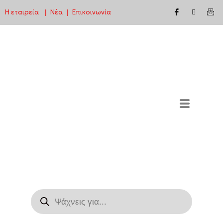
Η εταιρεία
Νέα
Επικοινωνία
|
|
Μεταπηδήστε
στο
περιεχόμενο