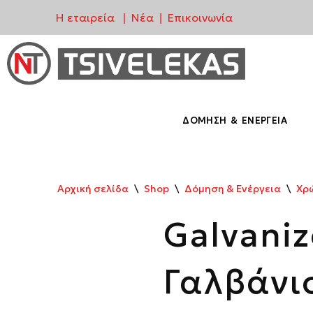
Η εταιρεία
Νέα
Επικοινωνία
|
|
Μεταπηδήστε
στο
περιεχόμενο
ΔΌΜΗΣΗ & ΕΝΈΡΓΕΙΑ
Αρχική σελίδα
\
Shop
\
Δόμηση & Ενέργεια
\
Χρ
Galvani
Γαλβάνι