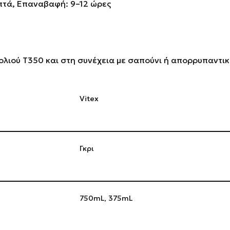
πτά, Επαναβαφή: 9–12 ώρες
ολιού T350 και στη συνέχεια με σαπούνι ή απορρυπαντι
Vitex
Γκρι
750mL
,
375mL