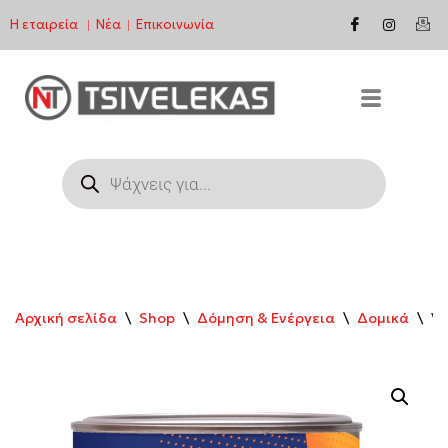
Η εταιρεία
Νέα
Επικοινωνία
|
|
Μεταπηδήστε
στο
περιεχόμενο
Αρχική σελίδα
\
Shop
\
Δόμηση & Ενέργεια
\
Δομικά
\
VE