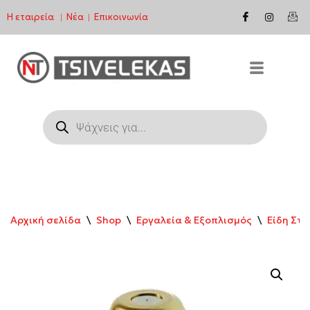
Η εταιρεία
Νέα
Επικοινωνία
|
|
Μεταπηδήστε
στο
περιεχόμενο
Αρχική σελίδα
\
Shop
\
Εργαλεία & Εξοπλισμός
\
Είδη Στ