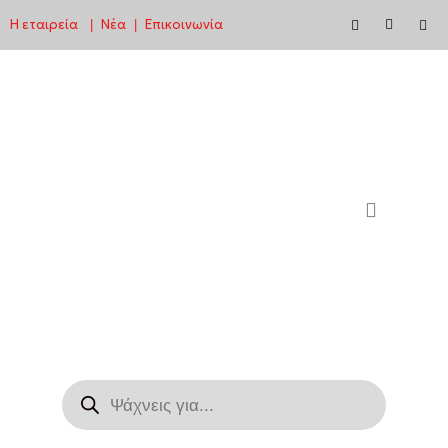
Η εταιρεία
Νέα
Επικοινωνία
|
|
Μεταπηδήστε
στο
περιεχόμενο