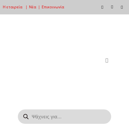
Η εταιρεία
Νέα
Επικοινωνία
|
|
Μεταπηδήστε
στο
περιεχόμενο