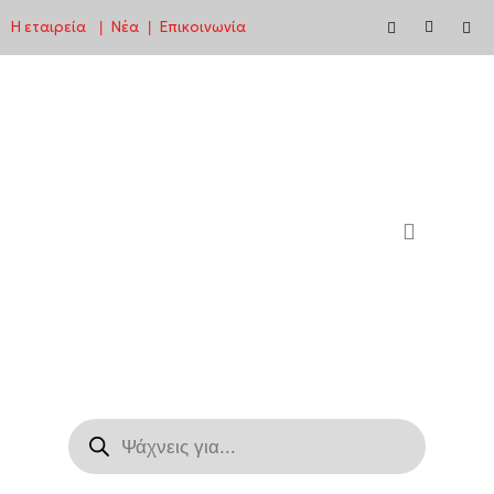
Η εταιρεία
Νέα
Επικοινωνία
|
|
Μεταπηδήστε
στο
περιεχόμενο