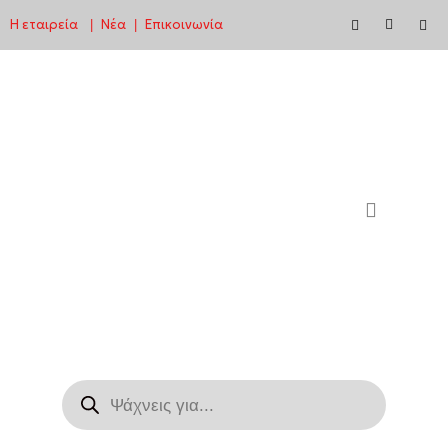
Η εταιρεία
Νέα
Επικοινωνία
|
|
Μεταπηδήστε
στο
περιεχόμενο