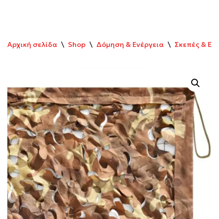
Αρχική σελίδα
\
Shop
\
Δόμηση & Ενέργεια
\
Σκεπές & Εξ