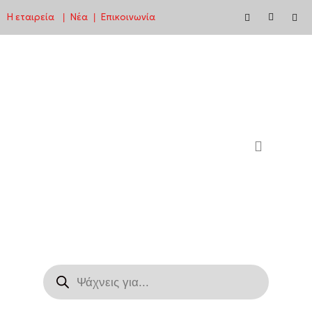
Η εταιρεία
Νέα
Επικοινωνία
|
|
Μεταπηδήστε
στο
περιεχόμενο